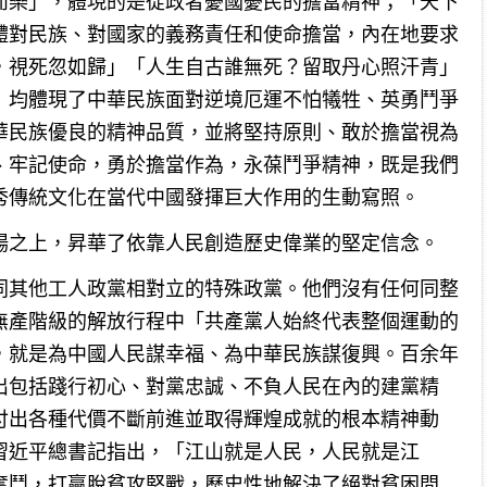
而樂」，體現的是從政者憂國憂民的擔當精神；「天下
體對民族、對國家的義務責任和使命擔當，內在地要求
，視死忽如歸」「人生自古誰無死？留取丹心照汗青」
」均體現了中華民族面對逆境厄運不怕犧牲、英勇鬥爭
華民族優良的精神品質，並將堅持原則、敢於擔當視為
、牢記使命，勇於擔當作為，永葆鬥爭精神，既是我們
秀傳統文化在當代中國發揮巨大作用的生動寫照。
場之上，昇華了依靠人民創造歷史偉業的堅定信念。
同其他工人政黨相對立的特殊政黨。他們沒有任何同整
無產階級的解放行程中「共產黨人始終代表整個運動的
，就是為中國人民謀幸福、為中華民族謀復興。百余年
出包括踐行初心、對黨忠誠、不負人民在內的建黨精
付出各種代價不斷前進並取得輝煌成就的根本精神動
習近平總書記指出，「江山就是人民，人民就是江
奮鬥，打贏脫貧攻堅戰，歷史性地解決了絕對貧困問