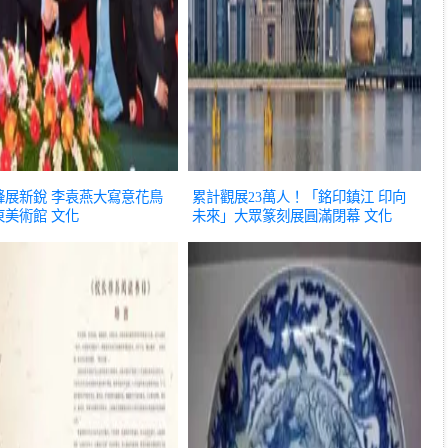
鋒展新銳 李袁燕大寫意花鳥
累計觀展23萬人！「銘印鎮江 印向
東美術館
文化
未來」大眾篆刻展圓滿閉幕
文化