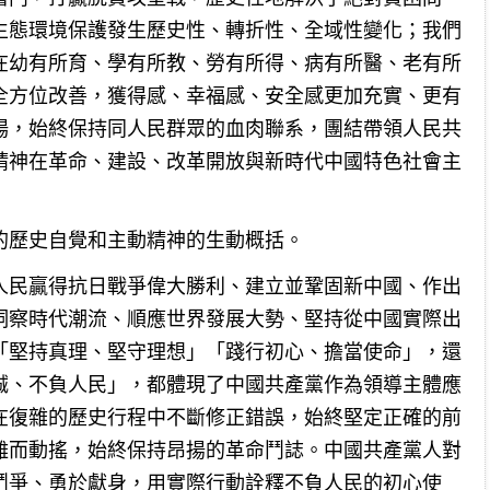
生態環境保護發生歷史性、轉折性、全域性變化；我們
在幼有所育、學有所教、勞有所得、病有所醫、老有所
全方位改善，獲得感、幸福感、安全感更加充實、更有
場，始終保持同人民群眾的血肉聯系，團結帶領人民共
精神在革命、建設、改革開放與新時代中國特色社會主
的歷史自覺和主動精神的生動概括。
人民贏得抗日戰爭偉大勝利、建立並鞏固新中國、作出
洞察時代潮流、順應世界發展大勢、堅持從中國實際出
「堅持真理、堅守理想」「踐行初心、擔當使命」，還
誠、不負人民」，都體現了中國共產黨作為領導主體應
在復雜的歷史行程中不斷修正錯誤，始終堅定正確的前
難而動搖，始終保持昂揚的革命鬥誌。中國共產黨人對
鬥爭、勇於獻身，用實際行動詮釋不負人民的初心使