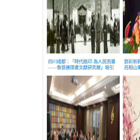
四川成都：「時代銘印·為人民而畫
藝彩新
——魯藝連環畫文獻研究展」吸引
亮相山
參觀者
文化