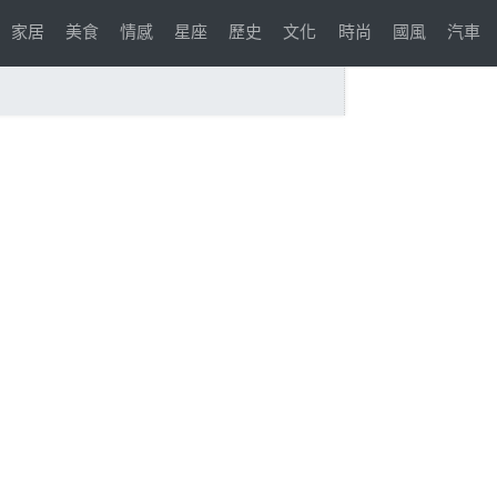
家居
美食
情感
星座
歷史
文化
時尚
國風
汽車