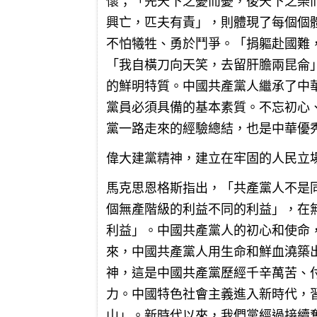
懷；「先天下之憂而憂，後天下之樂
興亡，匹夫有責」，則體現了每個個
不怕犧牲、勇於鬥爭。「捐軀赴國難
「我自橫刀向天笑，去留肝膽兩昆侖
的鮮明特質。中國共產黨人繼承了中
黨員必須具備的基本素質。不忘初心
黨一路走來的經驗總結，也是中華優
偉大建黨精神，建立在牢固的人民立
馬克思恩格斯指出，「共產黨人不是
個無產階級的利益不同的利益」，在
利益」。中國共產黨人的初心和使命
來，中國共產黨人用生命和鮮血澆築
神，這是中國共產黨歷經千辛萬苦、
力。中國特色社會主義進入新時代，
山」。新時代以來，我們黨經過接續