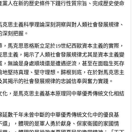
產黨人在新的歷史條件下踐行性質宗旨、完成歷史使命
馬克思主義科學理論深刻洞察與對人類社會發展規律、
的深刻把握。
華，馬克思恩格斯立足於19世紀西歐資本主義的實際，
克思主義，揭示了人類社會發展規律尤其是資本主義變
黨，無論是身處順境還是遭遇逆流，甚至在面臨生死存
渝地堅持真理、堅守理想。歸根到底，在於對馬克思主
及其揭示的社會發展規律的忠誠信奉與奮力實踐。
文化，是馬克思主義基本原理同中華優秀傳統文化相結
綿延數千年未曾中斷的中華優秀傳統文化中的優良基
不還」，體現的是軍人勇於獻身、保家衛國的家國情