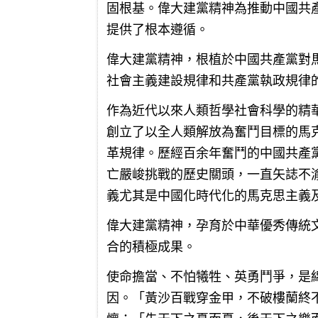
固根基。偉大建黨精神為推動中國共
提供了根本遵循。
偉大建黨精神，根植於中國共產黨對
社會主義建設規律和共產黨執政規律
作為近代以來人類哲學社會科學的精
創立了以全人類解放為奮鬥目標的馬
革規律。歷經百余年奮鬥的中國共產
亡嚴峻挑戰的歷史關頭，一直矢誌不
義尤其是中國化時代化的馬克思主義
偉大建黨精神，孕育於中華優秀傳統
合的積極成果。
使命擔當、不怕犧牲、英勇鬥爭，是
因。「黃沙百戰穿金甲，不破樓蘭終