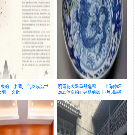
 山東的「小調」 何以成為世
明青花大盤重器進場！「上海仲軒
大調」
文化
2025消夏拍」亮點前瞻！7月6舉槌
文化