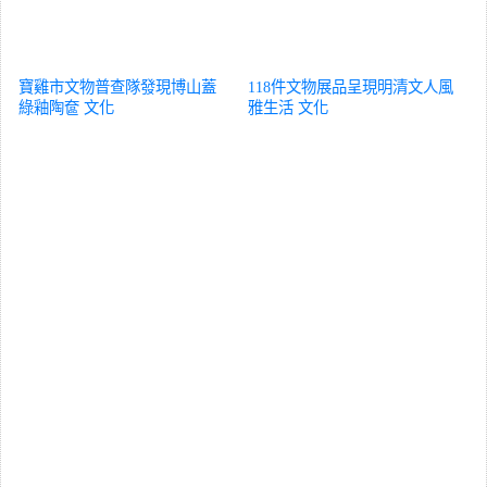
寶雞市文物普查隊發現博山蓋
118件文物展品呈現明清文人風
綠釉陶奩
文化
雅生活
文化