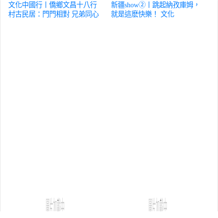
文化中國行丨僑鄉文昌十八行
新疆show②丨跳起納孜庫姆，
村古民居：門門相對 兄弟同心
就是這麽快樂！
文化
文化