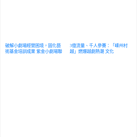
破解小劇場經營困境，固化藝
3億流量、千人參賽：「嵊州村
術基金培訓成果 紫金小劇場聯
越」燃爆越劇熱潮
文化
盟在寧成立
文化