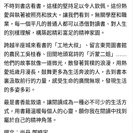
不時到書店看書，這樣的堅持足以令人欽佩。這份熱
愛與執著被照亮和放大，讓我們看到，無關學歷和職
業，每一個平凡的普通人都可以憑借對讀書、對人生
的別樣理解，構築起精彩富足的精神家園。
跨越半座城來看書的「工地大叔」、留言東莞圖書館
的農民工吳桂春、田間地頭寫詩的「沂蒙二姐」……
他們的故事就像一道微光，散發著質樸的浪漫，用熱
愛抵歲月漫長，鼓舞更多為生活奔波的人，去到書本
裏汲取前行的力量，感受生命的廣闊無垠，發現生活
的多姿多彩。
最是書香能致遠。讓閱讀成為一種必不可少的生活方
式，用書籍溫暖每個人的心靈，願你我在閱讀中找到
屬於自己的精神角落。
撰文：尚丹 鄭曉宇