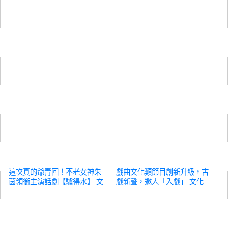
這次真的爺青回！不老女神朱
戲曲文化類節目創新升級，古
茵領銜主演話劇【驢得水】
文
戲新聲，邀人「入戲」
文化
化