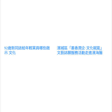
92歲新同誌給年輕黨員哪些啟
濱城區「墨香潤企·文化賦能」
示
文化
文藝誌願服務活動走進濱海醫
院
文化