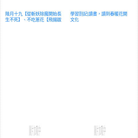
陸月十九【從斬妖除魔開始長
學習劄記|讀書，讀到春暖花開
生不死】、不吃蔥花【飛揚跋
文化
扈】完結
文化