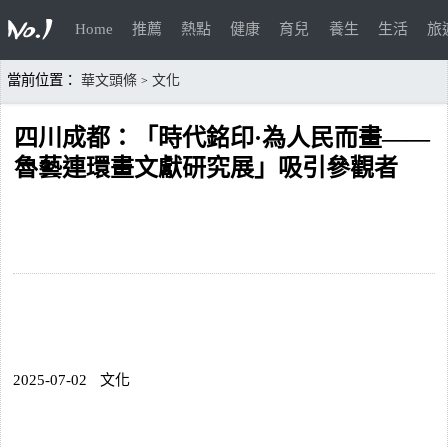
Home
推薦
熱點
健康
育兒
養生
生活
旅
當前位置：
華文頭條
文化
>
四川成都：「時代銘印·為人民而畫——
魯藝連環畫文獻研究展」吸引參觀者
2025-07-02
文化