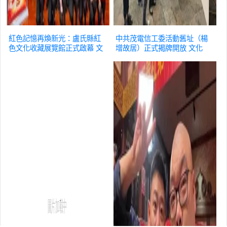
紅色記憶再煥新光：盧氏縣紅
中共茂電信工委活動舊址（楊
色文化收藏展覽館正式啟幕
文
增故居）正式揭牌開放
文化
化