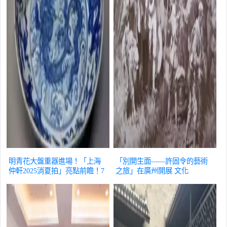
明青花大盤重器進場！「上海
「別開生面——許固令的藝術
仲軒2025消夏拍」亮點前瞻！7
之旅」在廣州開展
文化
月6舉槌
文化