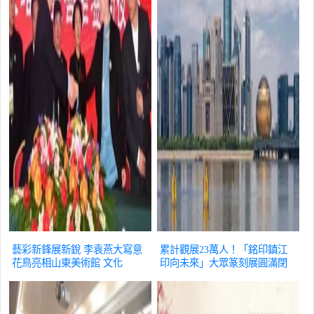
藝彩新鋒展新銳 李袁燕大寫意
累計觀展23萬人！「銘印鎮江
花鳥亮相山東美術館
文化
印向未來」大眾篆刻展圓滿閉
幕
文化