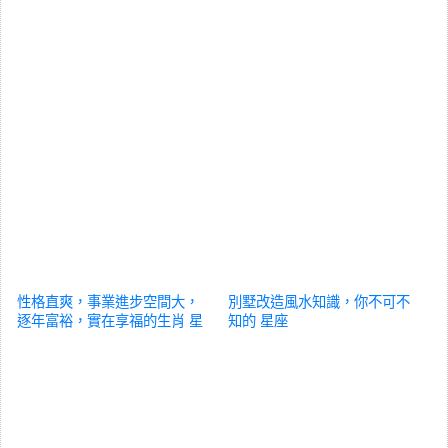
性格直爽，事業進步空間大，
別墅改造風水知識，你不可不
逐年富裕，實在享福的生肖
星
知的
星座
座