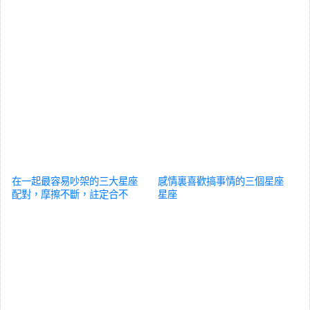
在一起最容易吵架的三大星座
感情裏喜歡搞事情的三個星座
配對，摩擦不斷，註定合不
星座
來！
星座