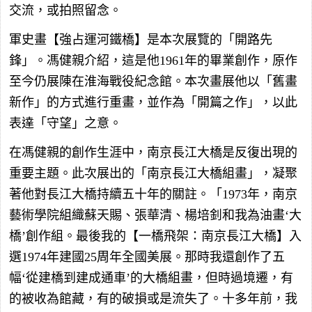
交流，或拍照留念。
軍史畫【強占運河鐵橋】是本次展覽的「開路先
鋒」。馮健親介紹，這是他1961年的畢業創作，原作
至今仍展陳在淮海戰役紀念館。本次畫展他以「舊畫
新作」的方式進行重畫，並作為「開篇之作」，以此
表達「守望」之意。
在馮健親的創作生涯中，南京長江大橋是反復出現的
重要主題。此次展出的「南京長江大橋組畫」，凝聚
著他對長江大橋持續五十年的關註。「1973年，南京
藝術學院組織蘇天賜、張華清、楊培釗和我為油畫‘大
橋’創作組。最後我的【一橋飛架：南京長江大橋】入
選1974年建國25周年全國美展。那時我還創作了五
幅‘從建橋到建成通車’的大橋組畫，但時過境遷，有
的被收為館藏，有的破損或是流失了。十多年前，我