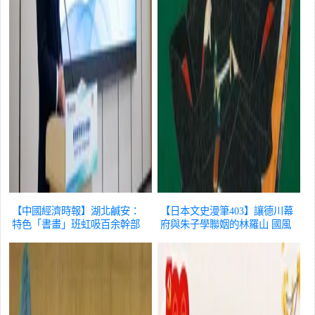
【中國經濟時報】湖北鹹安：
【日本文史漫筆403】讓德川幕
特色「書畫」班虹吸百余幹部
府與朱子學聯姻的林羅山
國風
職工學「藝」潮
國風