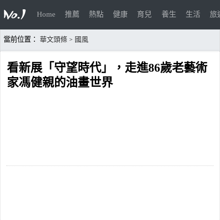
Home
推薦
熱點
健康
育兒
養生
生活
旅
當前位置：
華文頭條
國風
>
看新展「守望時代」，走進86歲老藝術
家馮健親的油畫世界