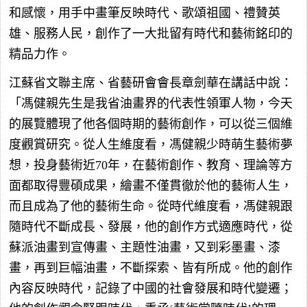
和感懷，用手中畫筆反映時代、歌頌祖國、禮贊英
雄、服務人民，創作了一大批留有時代和藝術銘印的
精品力作。
江蘇省文聯主席、省藝研會會長章劍華在講話中說：
「馮健親先生是我省油畫界的代表性領軍人物，今天
的展覽體現了他各個時期的藝術創作，可以從三個維
度觀賞研究。從人生維度看，馮健親少時萌生藝術夢
想，投身藝術近70年，在藝術創作、教育、理論等方
面都取得豐碩成果，繪畫不僅貫徹於他的藝術人生，
而且成為了他的藝術生命。從時代維度看，馮健親跟
隨時代不斷成長、發展，他的創作方式適應時代，從
蘇派油畫到宣傳畫、主題性油畫，又到彩墨畫、漆
畫，再到巨幅油畫，不斷探索、皆有所成。他的創作
內容反映時代，記錄了中國的社會發展和時代變遷；