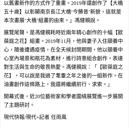
以舊畫新作的方式作了重畫。2019年還創作了【大橋
五十歲】以彰顯南京長江大橋‘今勝昔’新貌，這就是
本次畫展‘大橋’組畫的由來。」馮健親說。
展覽尾聲，是馮健親耗時近兩年精心創作的十幅【歐
葆庭之花】組畫。2019年11月，他與妻子入住頤養中
心，隨後遭遇疫情，在全天候封閉期間，他以頤養中
心室內場景和瓶花為素材，進行詩意組合創作，表達
對生活與生命的敬畏熱愛。馮健親說：「【歐葆庭之
花】，可以說是我過了耄耋之年之後的一組新作。在
油畫創作這條路上，我還將繼續前行、求索。」
開幕式後，近20位藝術家和學者圍繞展覽進一步展開
了主題研討。
現代快報/現代+記者 任雨風