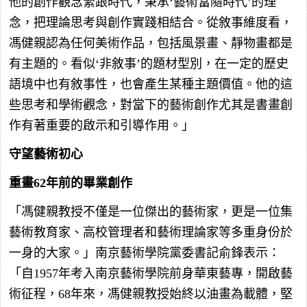
他的創作觀念緊跟時代，秉承‘藝術當隨時代’的理
念，把理論思考與創作實踐相結合。從敘事維度看，
馮健親認為任何美術作品，包括風景畫、靜物畫都是
有主題的。看似‘非敘事’的題材型別，在一定的歷史
語境中也有敘事性，也會產生某種主題價值。他的這
些思考和學術觀念，對當下的藝術創作尤其是書畫創
作有著重要的啟示和引導作用。」
守望藝術初心
重畫62年前的畢業創作
「馮健親教授不僅是一位傑出的藝術家，更是一位集
藝術教育家、高校管理者和藝術理論家等多重身份於
一身的大家。」南京藝術學院黨委書記俞鋒表示：
「自1957年考入南京藝術學院前身華東藝專，開啟藝
術征程，68年來，馮健親教授始終以油畫為載體，堅