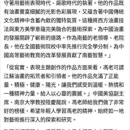
守著用藝術表現時代、謳歌時代的執著。他的作品既
有油畫豐富細膩的光影色彩展現，又蘊含著中國傳統
文化精神中含蓄內斂的獨特氣質。這種將西方油畫技
法與東方美學意蘊完美融合的藝術探索，為中國油畫
的發展開辟了嶄新的道路。作為南藝的老領導、老院
長，他在全國藝術院校中率先推行完全學分制，為中
國高等藝術教育的改革發展貢獻了南藝智慧。」
「從寫實、表現主題創作的作品方面來看，馮老可謂
江蘇油畫的拓荒者和引領者。他的作品充滿了正能
量，積極、健康、陽光，讓我們感受到溫暖、熱情和
一種精神力量，給人以心靈的震撼。」中國美協副主
席、南京大學教授陸慶龍說，馮老師給我們做了非常
好的榜樣，希望年輕人學習馮老的精神，始終如一地
對藝術進行深入的探索和研究。