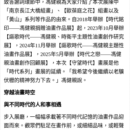
致答謝詞環節中，馮健親為大家介紹了本次展陳中
「南京長江大橋組畫」、【歐葆庭之花】組畫以及
「黃山」系列等作品的由來。自2018年舉辦【時代銘
印——馮健親捐贈油畫作品展】起，2023年10月舉辦
【謳歌時代——馮健親、時衛平主題性油畫創作研究
展】，2024年11月舉辦【謳歌時代——馮健親主題性
油畫作品展】，2025年5月舉辦【時代之戀——馮健
親油畫創作回顧展】，本次【守望時代】畫展是他
「時代系列」畫展的延續。「我希望今後繼續以老驥
伏櫪的精神努力下去。」馮健親說。
穿越油畫時空
與不同時代的人和事相遇
步入展廳，一幅幅承載著不同時代記憶的油畫作品迎
面而來。觀眾們駐足在畫作前，或細細品味，或輕聲