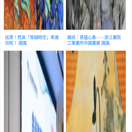
送票！梵高「穿越時空」來濰
展訊｜意蘊心象——浙江畫院
坊啦！
國風
工筆畫所中國畫展
國風